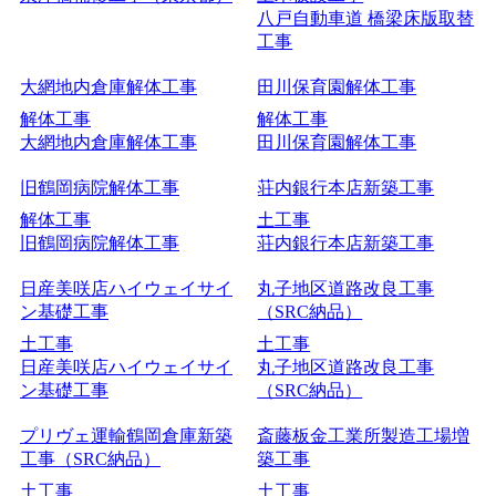
八戸自動車道 橋梁床版取替
工事
大網地内倉庫解体工事
田川保育園解体工事
解体工事
解体工事
大網地内倉庫解体工事
田川保育園解体工事
旧鶴岡病院解体工事
荘内銀行本店新築工事
解体工事
土工事
旧鶴岡病院解体工事
荘内銀行本店新築工事
日産美咲店ハイウェイサイ
丸子地区道路改良工事
ン基礎工事
（SRC納品）
土工事
土工事
日産美咲店ハイウェイサイ
丸子地区道路改良工事
ン基礎工事
（SRC納品）
プリヴェ運輸鶴岡倉庫新築
斎藤板金工業所製造工場増
工事（SRC納品）
築工事
土工事
土工事