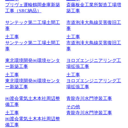
プリヴェ運輸鶴岡倉庫新築
斎藤板金工業所製造工場増
工事（SRC納品）
築工事
サンテック第二工場土間工
市道泡滝大鳥線災害復旧工
事
事
土工事
土工事
サンテック第二工場土間工
市道泡滝大鳥線災害復旧工
事
事
東北環境開発㈱環境センタ
ヨロズエンジニアリング工
ー新築工事
場拡張工事
土工事
土工事
東北環境開発㈱環境センタ
ヨロズエンジニアリング工
ー新築工事
場拡張工事
㈱渡会電気土木本社周辺整
青龍寺川水門塗装工事
備工事
その他
土工事
青龍寺川水門塗装工事
㈱渡会電気土木本社周辺整
備工事