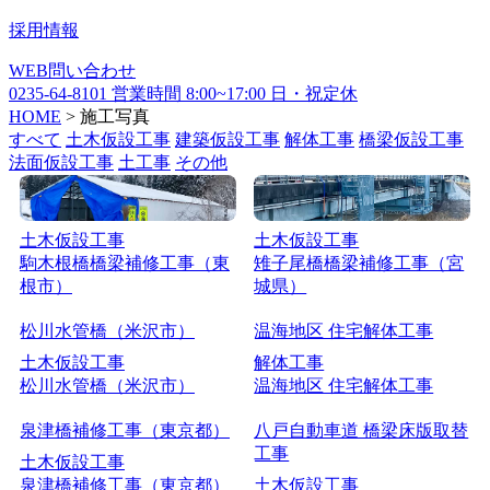
採用情報
WEB
問い合わせ
0235-64-8101
営業時間
8:00~17:00
日・祝定休
HOME
>
施工写真
すべて
土木仮設工事
建築仮設工事
解体工事
橋梁仮設工事
法面仮設工事
土工事
その他
駒木根橋橋梁補修工事（東
雉子尾橋橋梁補修工事（宮
根市）
城県）
土木仮設工事
土木仮設工事
駒木根橋橋梁補修工事（東
雉子尾橋橋梁補修工事（宮
根市）
城県）
松川水管橋（米沢市）
温海地区 住宅解体工事
土木仮設工事
解体工事
松川水管橋（米沢市）
温海地区 住宅解体工事
泉津橋補修工事（東京都）
八戸自動車道 橋梁床版取替
工事
土木仮設工事
泉津橋補修工事（東京都）
土木仮設工事