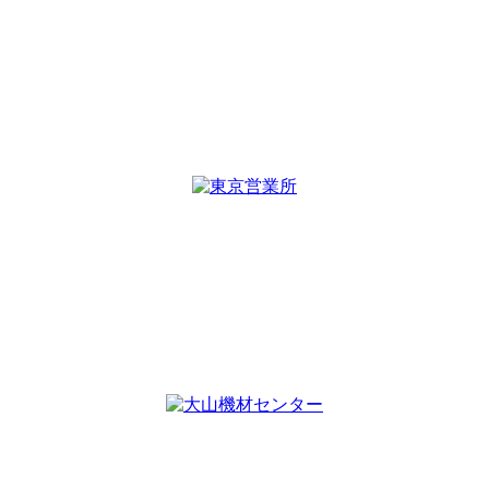
仙台営業所
〒980-0821
宮城県仙台市青葉区春日町7-32
パセオビル5F
TEL :
022-393-7047
FAX : 022-393-7048
東京営業所
〒101-0041
東京都千代田区神田須田町1-10-42
エスペランサ神田須田町4A号室
TEL :
03-6206-8755
FAX : 03-6206-8707
大山機材センター
〒997-1121