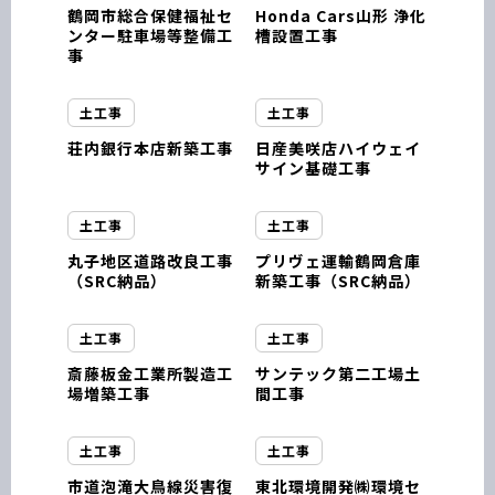
鶴岡市総合保健福祉セ
Honda Cars山形 浄化
ンター駐車場等整備工
槽設置工事
事
土工事
土工事
荘内銀行本店新築工事
日産美咲店ハイウェイ
サイン基礎工事
土工事
土工事
丸子地区道路改良工事
プリヴェ運輸鶴岡倉庫
（SRC納品）
新築工事（SRC納品）
土工事
土工事
斎藤板金工業所製造工
サンテック第二工場土
場増築工事
間工事
土工事
土工事
市道泡滝大鳥線災害復
東北環境開発㈱環境セ