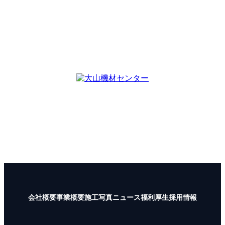
〒101-0041
東京都千代田区神田須田町1-10-42
エスペランサ神田須田町4A号室
TEL :
03-6206-8755
FAX : 03-6206-8707
大山機材センター
〒997-1121
山形県鶴岡市大山字向町1-12
TEL :
0235-35-1722
FAX : 0235-35-1723
会社概要
事業概要
施工写真
ニュース
福利厚生
採用情報