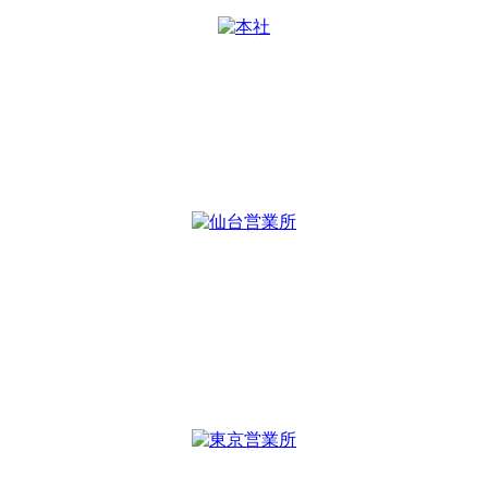
本社
〒997-1122
山形県鶴岡市友江字川向41
TEL：
0235-64-8101
FAX：0235-64-8102
仙台営業所
〒980-0821
宮城県仙台市青葉区春日町7-32
パセオビル5F
TEL :
022-393-7047
FAX : 022-393-7048
東京営業所