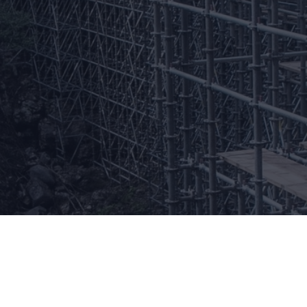
0235-64-8101
022-393-7047
03-6206-8755