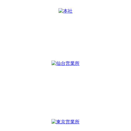
本社
〒997-1122
山形県鶴岡市友江字川向41
TEL：
0235-64-8101
FAX：0235-64-8102
仙台営業所
〒980-0821
宮城県仙台市青葉区春日町7-32
パセオビル5F
TEL :
022-393-7047
FAX : 022-393-7048