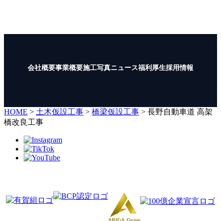
TEL :
0235-35-1722
FAX : 0235-35-1723
会社概要
事業概要
施工写真
ニュース
福利厚生
採用情報
HOME
>
土木仮設工事
>
橋梁仮設工事
>
長野自動車道 高架
橋改良工事