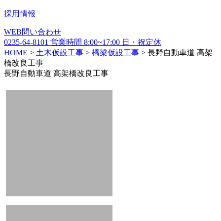
採用情報
WEB
問い合わせ
0235-64-8101
営業時間
8:00~17:00
日・祝定休
HOME
>
土木仮設工事
>
橋梁仮設工事
>
長野自動車道 高架
橋改良工事
長野自動車道 高架橋改良工事