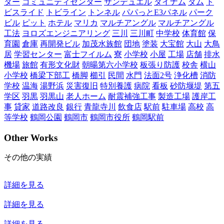
ター
コミュニティセンター
サンデュエル
ダイナム
ダム
ト
ビスライド
トビライン
トンネル
パパっとE3パネル
パーク
ビル
ピット
ホテル
マリカ
マルチアングル
マルチアングル
工法
ヨロズエンジニアリング
三川
三川町
中学校
体育館
保
育園
倉庫
再開発ビル
加茂水族館
団地
塗装
大宝館
大山
大鳥
居
学習センター
富士フイルム
寮
小学校
小屋
工場
店舗
排水
機場
旅館
有形文化財
朝暘第六小学校
板張り防護
校舎
横山
小学校
橋梁下部工
橋脚
櫛引
民間
水門
法面2号
浄化槽
消防
学校
温海
湯野浜
災害復旧
特別養護
病院
看板
砂防堰堤
第五
学区
羽黒
羽黒山
老人ホーム
耐震補強工事
製造工場
護岸工
事
貸家
道路改良
銀行
青龍寺川
飲食店
駅前
駐車場
高校
高
等学校
鶴岡公園
鶴岡市
鶴岡市役所
鶴岡駅前
Other Works
その他の実績
詳細を見る
詳細を見る
詳細を見る