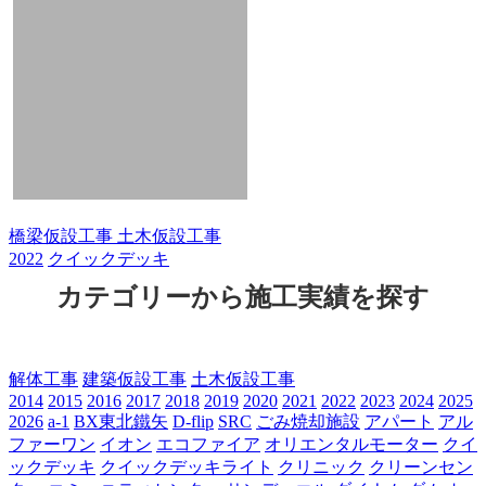
橋梁仮設工事
土木仮設工事
2022
クイックデッキ
カテゴリーから施工実績を探す
解体工事
建築仮設工事
土木仮設工事
2014
2015
2016
2017
2018
2019
2020
2021
2022
2023
2024
2025
2026
a-1
BX東北鐵矢
D-flip
SRC
ごみ焼却施設
アパート
アル
ファーワン
イオン
エコファイア
オリエンタルモーター
クイ
ックデッキ
クイックデッキライト
クリニック
クリーンセン