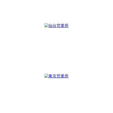
山形県鶴岡市友江字川向41
TEL：
0235-64-8101
FAX：0235-64-8102
仙台営業所
〒980-0821
宮城県仙台市青葉区春日町7-32
パセオビル5F
TEL :
022-393-7047
FAX : 022-393-7048
東京営業所
〒101-0041
東京都千代田区神田須田町1-10-42
エスペランサ神田須田町4A号室
TEL :
03-6206-8755