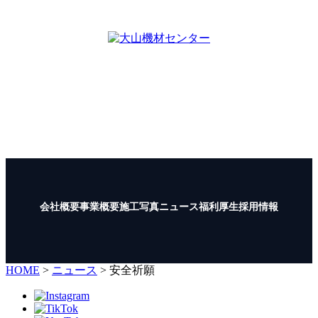
FAX : 03-6206-8707
大山機材センター
〒997-1121
山形県鶴岡市大山字向町1-12
TEL :
0235-35-1722
FAX : 0235-35-1723
会社概要
事業概要
施工写真
ニュース
福利厚生
採用情報
HOME
>
ニュース
>
安全祈願