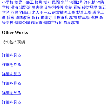
小学校
橋梁下部工
橋脚
櫛引
民間
水門
法面2号
浄化槽
消防
学校
温海
湯野浜
災害復旧
特別養護
病院
看板
砂防堰堤
第五
学区
羽黒
羽黒山
老人ホーム
耐震補強工事
製造工場
護岸工
事
貸家
道路改良
銀行
青龍寺川
飲食店
駅前
駐車場
高校
高
等学校
鶴岡公園
鶴岡市
鶴岡市役所
鶴岡駅前
Other Works
その他の実績
詳細を見る
詳細を見る
詳細を見る
詳細を見る
詳細を見る
詳細を見る