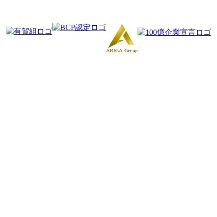
山形県鶴岡市友江字川向41｜株式会社有賀組
「事業再構築補助金により作成」