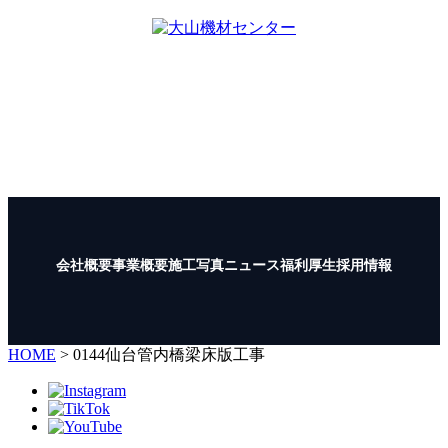
大山機材センター
〒997-1121
山形県鶴岡市大山字向町1-12
TEL :
0235-35-1722
FAX : 0235-35-1723
会社概要
事業概要
施工写真
ニュース
福利厚生
採用情報
HOME
>
0144仙台管内橋梁床版工事