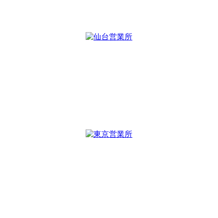
TEL：
0235-64-8101
FAX：0235-64-8102
仙台営業所
〒980-0821
宮城県仙台市青葉区春日町7-32
パセオビル5F
TEL :
022-393-7047
FAX : 022-393-7048
東京営業所
〒101-0041
東京都千代田区神田須田町1-10-42
エスペランサ神田須田町4A号室
TEL :
03-6206-8755
FAX : 03-6206-8707