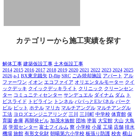
カテゴリーから施工実績を探す
解体工事
建築仮設工事
土木仮設工事
2014
2015
2016
2017
2018
2019
2020
2021
2022
2023
2024
2025
2026
a-1
BX東北鐵矢
D-flip
SRC
ごみ焼却施設
アパート
アル
ファーワン
イオン
エコファイア
オリエンタルモーター
クイ
ックデッキ
クイックデッキライト
クリニック
クリーンセン
ター
コミュニティセンター
サンデュエル
ダイナム
ダム
ト
ビスライド
トビライン
トンネル
パパっとE3パネル
パーク
ビル
ピット
ホテル
マリカ
マルチアングル
マルチアングル
工法
ヨロズエンジニアリング
三川
三川町
中学校
体育館
保
育園
倉庫
再開発ビル
加茂水族館
団地
塗装
大宝館
大山
大鳥
居
学習センター
富士フイルム
寮
小学校
小屋
工場
店舗
排水
機場
旅館
有形文化財
朝暘第六小学校
板張り防護
校舎
横山